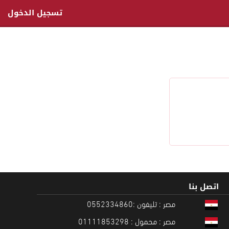
تسجيل الدخول
اتصل بنا
مصر : تليفون :0552334860
مصر : محمول : 01111853298