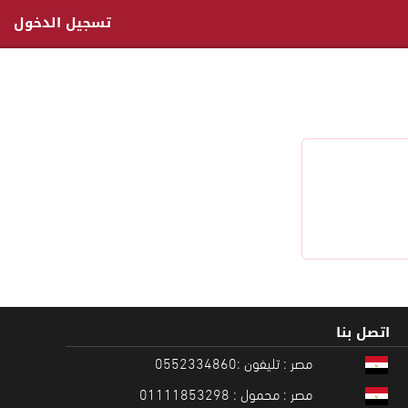
تسجيل الدخول
اتصل بنا
مصر : تليفون :0552334860
مصر : محمول : 01111853298